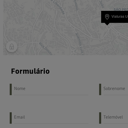
Viaturas 
Formulário
Nome
Sobrenome
Email
Telemóvel