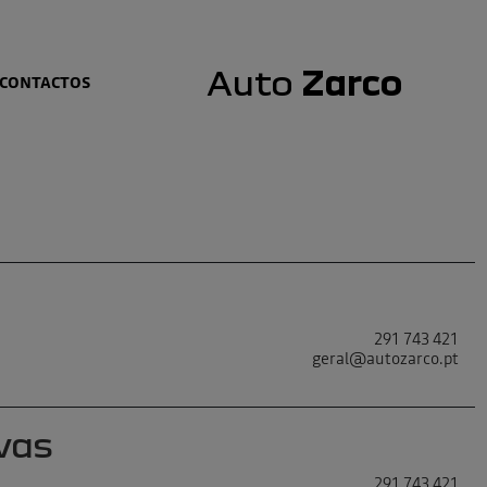
Auto
Zarco
CONTACTOS
291 743 421
geral@autozarco.pt
vas
291 743 421