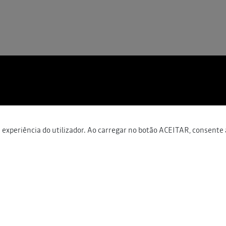
experiência do utilizador. Ao carregar no botão ACEITAR, consente 
Morada
Contacto Geral
geral@autozar
Funchal, Madeira
Estrada de São João, 24
[+351] 291 743
chamada da rede fix